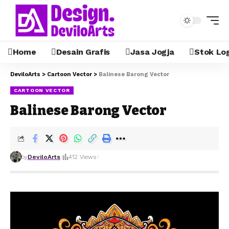
Home
Desain Grafis
Jasa Jogja
Stok Lo
DeviloArts
>
Cartoon Vector
>
Balinese Barong Vector
CARTOON VECTOR
Balinese Barong Vector
by
DeviloArts
412 Views