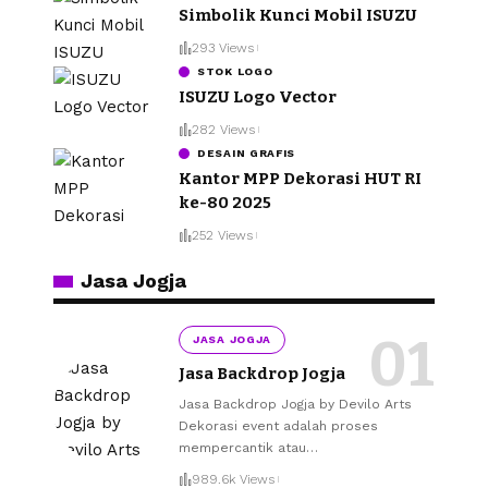
Simbolik Kunci Mobil ISUZU
293 Views
STOK LOGO
ISUZU Logo Vector
282 Views
DESAIN GRAFIS
Kantor MPP Dekorasi HUT RI
ke-80 2025
252 Views
Jasa Jogja
JASA JOGJA
Jasa Backdrop Jogja
Jasa Backdrop Jogja by Devilo Arts
Dekorasi event adalah proses
mempercantik atau
…
989.6k Views