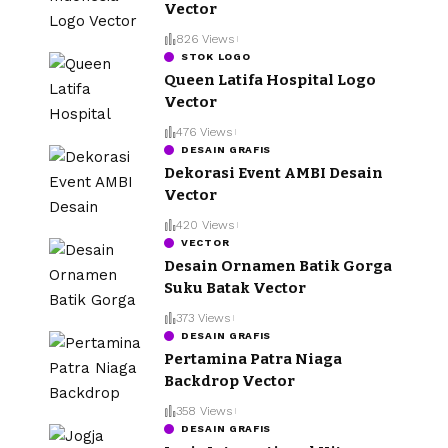
Vector
826 Views
STOK LOGO
Queen Latifa Hospital Logo
Vector
476 Views
DESAIN GRAFIS
Dekorasi Event AMBI Desain
Vector
420 Views
VECTOR
Desain Ornamen Batik Gorga
Suku Batak Vector
373 Views
DESAIN GRAFIS
Pertamina Patra Niaga
Backdrop Vector
358 Views
DESAIN GRAFIS