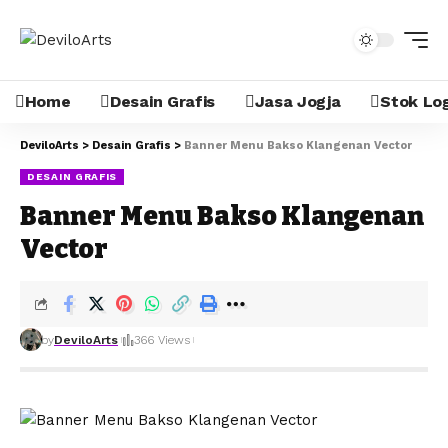
Home
Desain Grafis
Jasa Jogja
Stok Lo
DeviloArts
>
Desain Grafis
>
Banner Menu Bakso Klangenan Vector
DESAIN GRAFIS
Banner Menu Bakso Klangenan
Vector
by
DeviloArts
366 Views