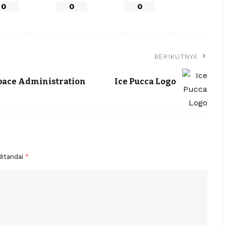
0
0
0
BERIKUTNYA
pace Administration
Ice Pucca Logo
ditandai
*