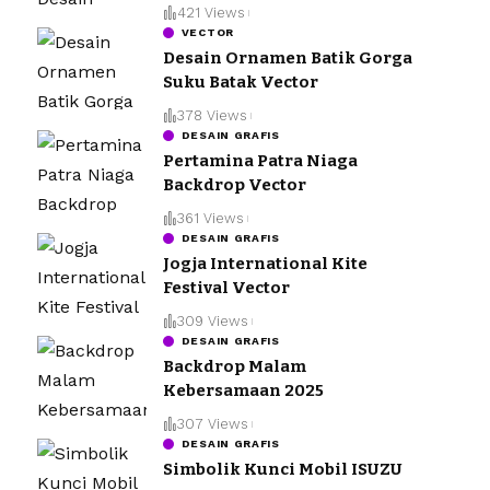
421 Views
VECTOR
Desain Ornamen Batik Gorga
Suku Batak Vector
378 Views
DESAIN GRAFIS
Pertamina Patra Niaga
Backdrop Vector
361 Views
DESAIN GRAFIS
Jogja International Kite
Festival Vector
309 Views
DESAIN GRAFIS
Backdrop Malam
Kebersamaan 2025
307 Views
DESAIN GRAFIS
Simbolik Kunci Mobil ISUZU