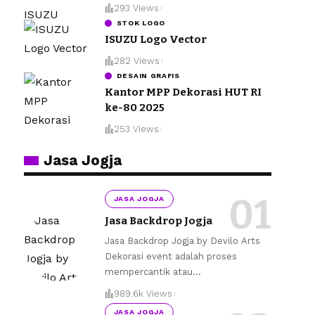
293 Views
STOK LOGO
ISUZU Logo Vector
282 Views
DESAIN GRAFIS
Kantor MPP Dekorasi HUT RI
ke-80 2025
253 Views
Jasa Jogja
JASA JOGJA
Jasa Backdrop Jogja
Jasa Backdrop Jogja by Devilo Arts
Dekorasi event adalah proses
mempercantik atau
…
989.6k Views
JASA JOGJA