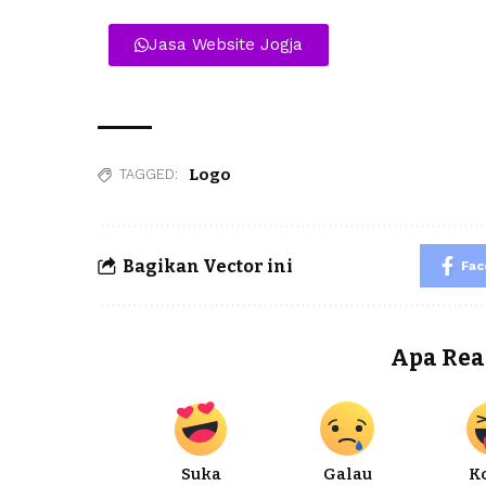
Jasa Website Jogja
Logo
TAGGED:
Bagikan Vector ini
Fa
Apa Rea
Suka
Galau
K