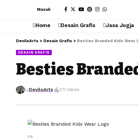
Masuk
Home
Desain Grafis
Jasa Jogja
DeviloArts
>
Desain Grafis
>
Besties Branded Kids Wear 
DESAIN GRAFIS
Besties Brande
by
DeviloArts
271 Views