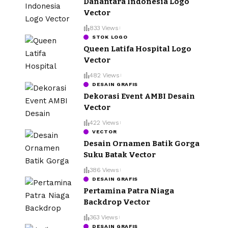
Danantara Indonesia Logo
Vector
833 Views
STOK LOGO
Queen Latifa Hospital Logo
Vector
482 Views
DESAIN GRAFIS
Dekorasi Event AMBI Desain
Vector
422 Views
VECTOR
Desain Ornamen Batik Gorga
Suku Batak Vector
386 Views
DESAIN GRAFIS
Pertamina Patra Niaga
Backdrop Vector
363 Views
DESAIN GRAFIS