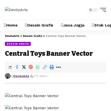
Home
Desain Grafis
Jasa Jogja
Stok Lo
DeviloArts
>
Desain Grafis
>
Central Toys Banner Vector
DESAIN GRAFIS
Central Toys Banner Vector
by
DeviloArts
272 Views