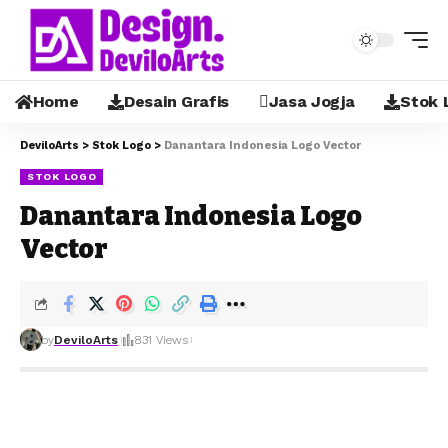
Home
Desain Grafis
Jasa Jogja
Stok 
DeviloArts
>
Stok Logo
>
Danantara Indonesia Logo Vector
STOK LOGO
Danantara Indonesia Logo
Vector
by
DeviloArts
831 Views