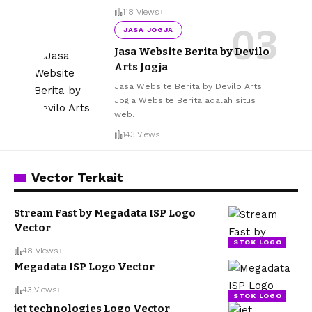
118 Views
JASA JOGJA
Jasa Website Berita by Devilo
Arts Jogja
Jasa Website Berita by Devilo Arts
Jogja Website Berita adalah situs
web
…
143 Views
Vector Terkait
Stream Fast by Megadata ISP Logo
Vector
STOK LOGO
48 Views
Megadata ISP Logo Vector
43 Views
STOK LOGO
jet technologies Logo Vector