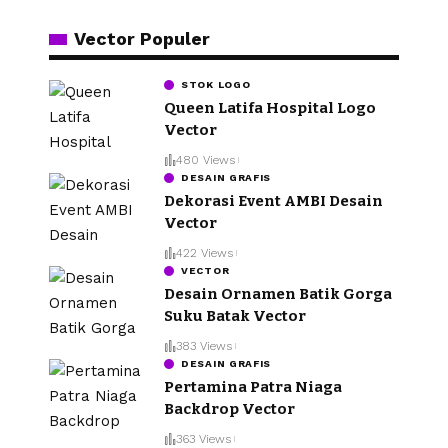
Vector Populer
STOK LOGO
Queen Latifa Hospital Logo
Vector
480 Views
DESAIN GRAFIS
Dekorasi Event AMBI Desain
Vector
422 Views
VECTOR
Desain Ornamen Batik Gorga
Suku Batak Vector
383 Views
DESAIN GRAFIS
Pertamina Patra Niaga
Backdrop Vector
363 Views