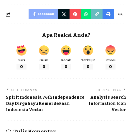
Facebook
Apa Reaksi Anda?
Suka
Galau
Kocak
Terkejut
Emosi
0
0
0
0
0
SEBELUMNYA
BERIKUTNYA
Spirit Indonesia 76th Independence
Analysis Search
Day Dirgahayu Kemerdekaan
Information Icon
Indonesia Vector
Vector
Tulis Komentar