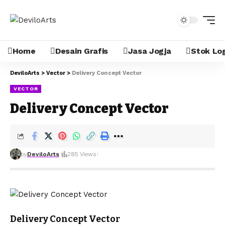
Home
Desain Grafis
Jasa Jogja
Stok Lo
DeviloArts
>
Vector
>
Delivery Concept Vector
VECTOR
Delivery Concept Vector
by
DeviloArts
285 Views
Delivery Concept Vector