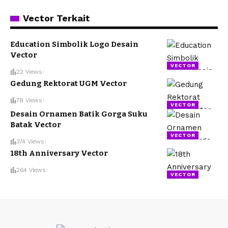
Vector Terkait
Education Simbolik Logo Desain
Vector
VECTOR
22 Views
Gedung Rektorat UGM Vector
78 Views
VECTOR
Desain Ornamen Batik Gorga Suku
Batak Vector
VECTOR
374 Views
18th Anniversary Vector
264 Views
VECTOR