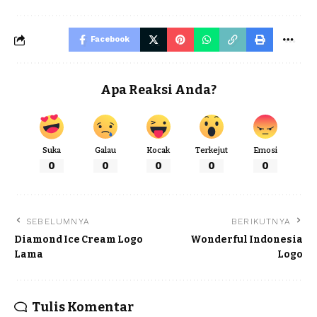
Facebook
Apa Reaksi Anda?
Suka
Galau
Kocak
Terkejut
Emosi
0
0
0
0
0
SEBELUMNYA
BERIKUTNYA
Diamond Ice Cream Logo
Wonderful Indonesia
Lama
Logo
Tulis Komentar