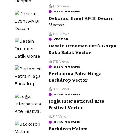
480 Views
DESAIN GRAFIS
Dekorasi Event AMBI Desain
Vector
422 Views
VECTOR
Desain Ornamen Batik Gorga
Suku Batak Vector
379 Views
DESAIN GRAFIS
Pertamina Patra Niaga
Backdrop Vector
362 Views
DESAIN GRAFIS
Jogja International Kite
Festival Vector
312 Views
DESAIN GRAFIS
Backdrop Malam