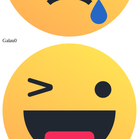
Galau
0