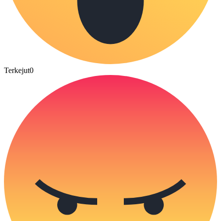
Terkejut
0