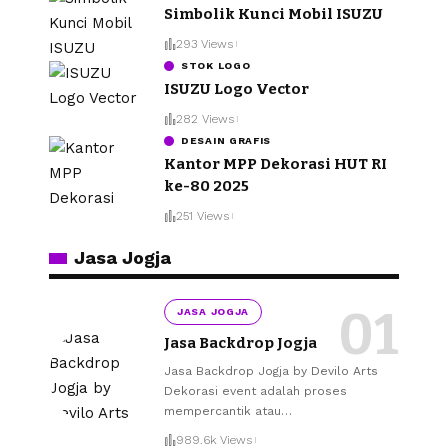
Simbolik Kunci Mobil ISUZU
293 Views
STOK LOGO
ISUZU Logo Vector
282 Views
DESAIN GRAFIS
Kantor MPP Dekorasi HUT RI
ke-80 2025
251 Views
Jasa Jogja
JASA JOGJA
Jasa Backdrop Jogja
Jasa Backdrop Jogja by Devilo Arts
Dekorasi event adalah proses
mempercantik atau
…
989.6k Views