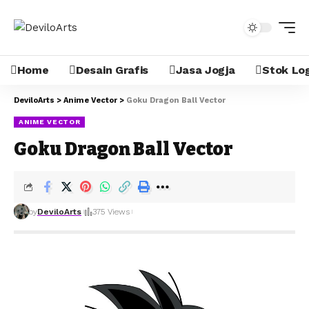
Home
Desain Grafis
Jasa Jogja
Stok Lo
DeviloArts
>
Anime Vector
>
Goku Dragon Ball Vector
ANIME VECTOR
Goku Dragon Ball Vector
by
DeviloArts
375 Views