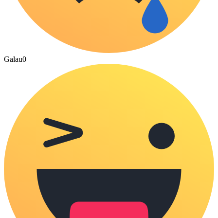
Galau
0