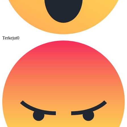
Terkejut
0