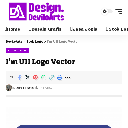
Home
Desain Grafis
Jasa Jogja
Stok Lo
DeviloArts
>
Stok Logo
>
I’m UII Logo Vector
STOK LOGO
I’m UII Logo Vector
by
DeviloArts
1.2k Views