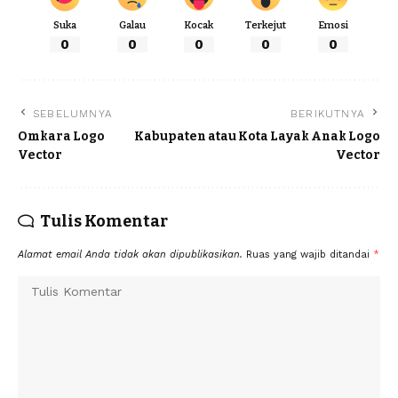
Suka
Galau
Kocak
Terkejut
Emosi
0
0
0
0
0
SEBELUMNYA
BERIKUTNYA
Omkara Logo
Kabupaten atau Kota Layak Anak Logo
Vector
Vector
Tulis Komentar
Alamat email Anda tidak akan dipublikasikan.
Ruas yang wajib ditandai
*