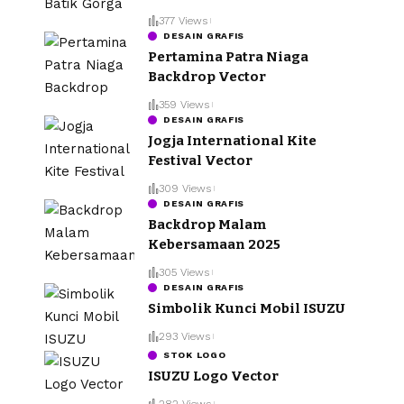
377 Views
DESAIN GRAFIS
Pertamina Patra Niaga
Backdrop Vector
359 Views
DESAIN GRAFIS
Jogja International Kite
Festival Vector
309 Views
DESAIN GRAFIS
Backdrop Malam
Kebersamaan 2025
305 Views
DESAIN GRAFIS
Simbolik Kunci Mobil ISUZU
293 Views
STOK LOGO
ISUZU Logo Vector
282 Views