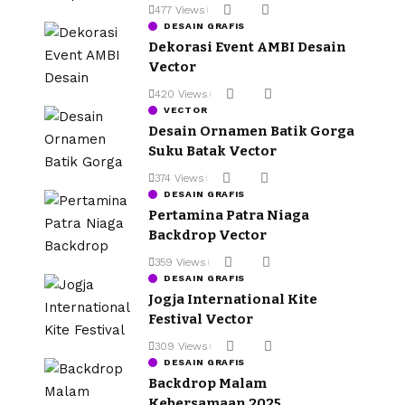
477 Views
DESAIN GRAFIS
Dekorasi Event AMBI Desain
Vector
420 Views
VECTOR
Desain Ornamen Batik Gorga
Suku Batak Vector
374 Views
DESAIN GRAFIS
Pertamina Patra Niaga
Backdrop Vector
359 Views
DESAIN GRAFIS
Jogja International Kite
Festival Vector
309 Views
DESAIN GRAFIS
Backdrop Malam
Kebersamaan 2025