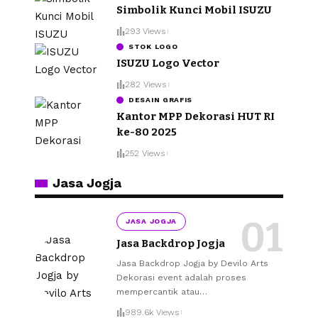
Simbolik Kunci Mobil ISUZU
293 Views
STOK LOGO
ISUZU Logo Vector
282 Views
DESAIN GRAFIS
Kantor MPP Dekorasi HUT RI
ke-80 2025
252 Views
Jasa Jogja
JASA JOGJA
Jasa Backdrop Jogja
Jasa Backdrop Jogja by Devilo Arts
Dekorasi event adalah proses
mempercantik atau
…
989.6k Views