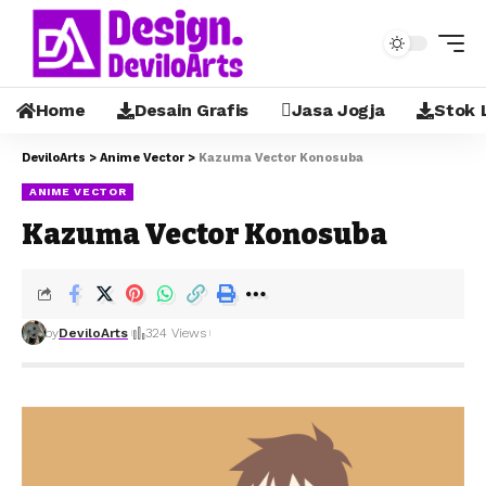
Home
Desain Grafis
Jasa Jogja
Stok 
DeviloArts
>
Anime Vector
>
Kazuma Vector Konosuba
ANIME VECTOR
Kazuma Vector Konosuba
by
DeviloArts
324 Views