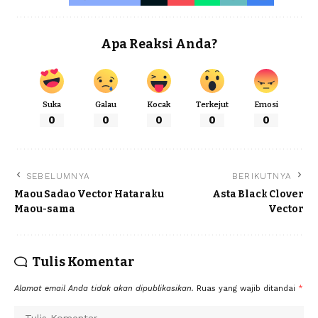
Apa Reaksi Anda?
Suka
Galau
Kocak
Terkejut
Emosi
0
0
0
0
0
SEBELUMNYA
BERIKUTNYA
Maou Sadao Vector Hataraku
Asta Black Clover
Maou-sama
Vector
Tulis Komentar
Alamat email Anda tidak akan dipublikasikan.
Ruas yang wajib ditandai
*