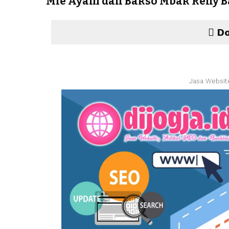
Mie Ayam dan Bakso Mbak Reny B
Do
Jasa Websit