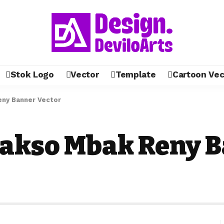
Stok Logo
Vector
Template
Cartoon Vec
eny Banner Vector
akso Mbak Reny B