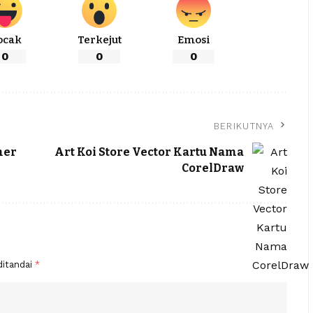
ocak
Terkejut
Emosi
0
0
0
BERIKUTNYA
ner
Art Koi Store Vector Kartu Nama
CorelDraw
ditandai
*