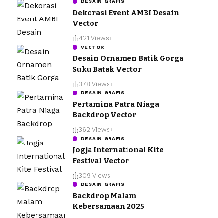
DESAIN GRAFIS
Dekorasi Event AMBI Desain
Vector
421 Views
VECTOR
Desain Ornamen Batik Gorga
Suku Batak Vector
378 Views
DESAIN GRAFIS
Pertamina Patra Niaga
Backdrop Vector
362 Views
DESAIN GRAFIS
Jogja International Kite
Festival Vector
309 Views
DESAIN GRAFIS
Backdrop Malam
Kebersamaan 2025