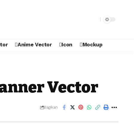
tor
Anime Vector
Icon
Mockup
anner Vector
Bagikan