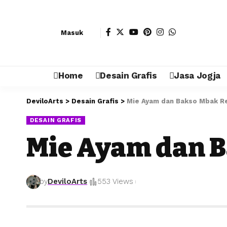
Masuk
Home
Desain Grafis
Jasa Jogja
DeviloArts
>
Desain Grafis
>
Mie Ayam dan Bakso Mbak R
DESAIN GRAFIS
Mie Ayam dan B
by
DeviloArts
553 Views