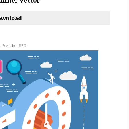
anner Vector
wnload
e & Artikel SEO