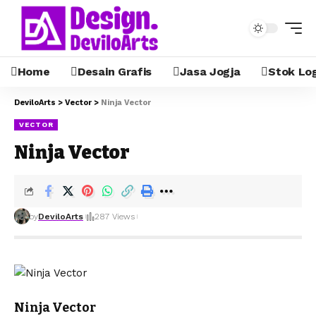
Home
Desain Grafis
Jasa Jogja
Stok Lo
DeviloArts
>
Vector
>
Ninja Vector
VECTOR
Ninja Vector
by
DeviloArts
287 Views
Ninja Vector