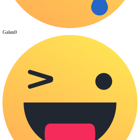
Galau
0