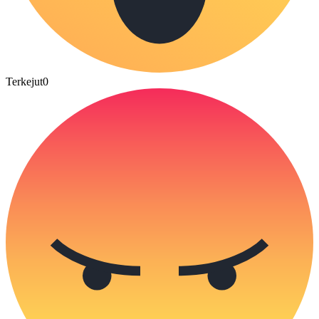
Terkejut
0