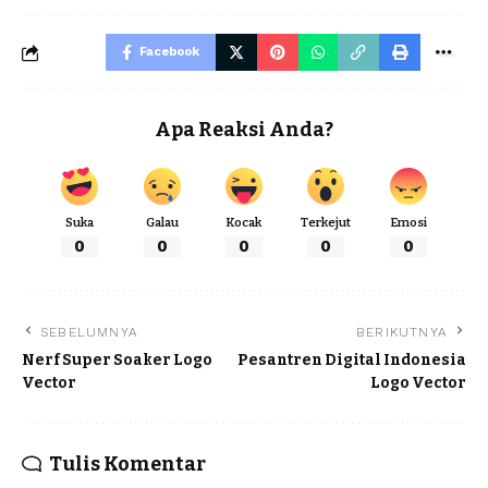
Facebook
Apa Reaksi Anda?
Suka
Galau
Kocak
Terkejut
Emosi
0
0
0
0
0
SEBELUMNYA
BERIKUTNYA
Nerf Super Soaker Logo
Pesantren Digital Indonesia
Vector
Logo Vector
Tulis Komentar