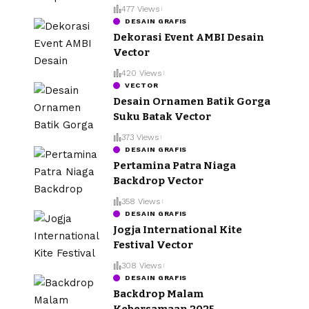
477 Views
DESAIN GRAFIS
Dekorasi Event AMBI Desain
Vector
420 Views
VECTOR
Desain Ornamen Batik Gorga
Suku Batak Vector
373 Views
DESAIN GRAFIS
Pertamina Patra Niaga
Backdrop Vector
358 Views
DESAIN GRAFIS
Jogja International Kite
Festival Vector
308 Views
DESAIN GRAFIS
Backdrop Malam
Kebersamaan 2025