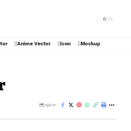
tor
Anime Vector
Icon
Mockup
r
Bagikan