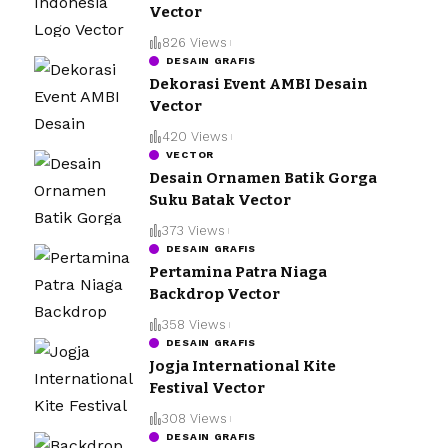
Vector
826 Views
DESAIN GRAFIS
Dekorasi Event AMBI Desain
Vector
420 Views
VECTOR
Desain Ornamen Batik Gorga
Suku Batak Vector
373 Views
DESAIN GRAFIS
Pertamina Patra Niaga
Backdrop Vector
358 Views
DESAIN GRAFIS
Jogja International Kite
Festival Vector
308 Views
DESAIN GRAFIS