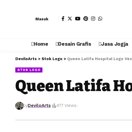
Masuk
Home
Desain Grafis
Jasa Jogja
DeviloArts
>
Stok Logo
>
Queen Latifa Hospital Logo Vec
STOK LOGO
Queen Latifa Ho
by
DeviloArts
477 Views