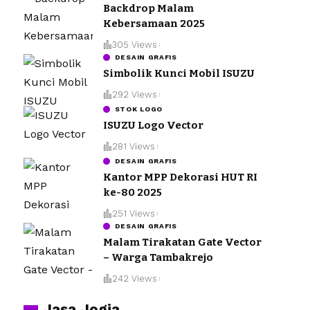
Backdrop Malam
Kebersamaan 2025
305 Views
DESAIN GRAFIS
Simbolik Kunci Mobil ISUZU
292 Views
STOK LOGO
ISUZU Logo Vector
281 Views
DESAIN GRAFIS
Kantor MPP Dekorasi HUT RI
ke-80 2025
251 Views
DESAIN GRAFIS
Malam Tirakatan Gate Vector
– Warga Tambakrejo
242 Views
Jasa Jogja