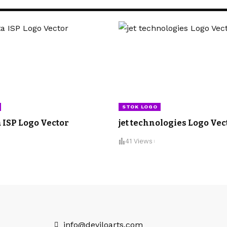
STOK LOGO
 ISP Logo Vector
jet technologies Logo Vec
41 Views
info@deviloarts.com