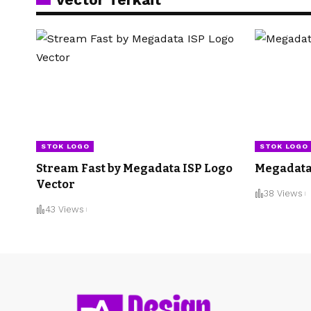
STOK LOGO
STOK LOGO
Stream Fast by Megadata ISP Logo
Megadata
Vector
38 Views
43 Views