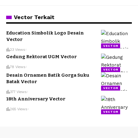
Vector Terkait
Education Simbolik Logo Desain
Vector
VECTOR
23 Views
Gedung Rektorat UGM Vector
78 Views
VECTOR
Desain Ornamen Batik Gorga Suku
Batak Vector
VECTOR
377 Views
18th Anniversary Vector
265 Views
VECTOR