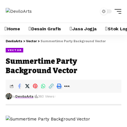
Home
Desain Grafis
Jasa Jogja
Stok Lo
DeviloArts
>
Vector
>
Summertime Party Background Vector
VECTOR
Summertime Party
Background Vector
by
DeviloArts
360 Views