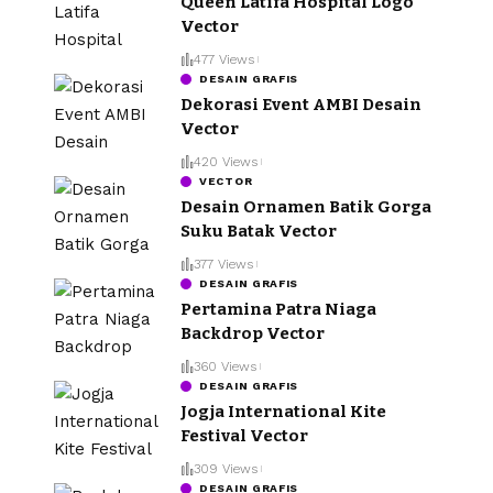
Queen Latifa Hospital Logo
Vector
477 Views
DESAIN GRAFIS
Dekorasi Event AMBI Desain
Vector
420 Views
VECTOR
Desain Ornamen Batik Gorga
Suku Batak Vector
377 Views
DESAIN GRAFIS
Pertamina Patra Niaga
Backdrop Vector
360 Views
DESAIN GRAFIS
Jogja International Kite
Festival Vector
309 Views
DESAIN GRAFIS