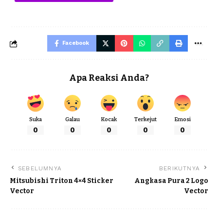
Facebook
Apa Reaksi Anda?
Suka
Galau
Kocak
Terkejut
Emosi
0
0
0
0
0
SEBELUMNYA
BERIKUTNYA
Mitsubishi Triton 4×4 Sticker
Angkasa Pura 2 Logo
Vector
Vector