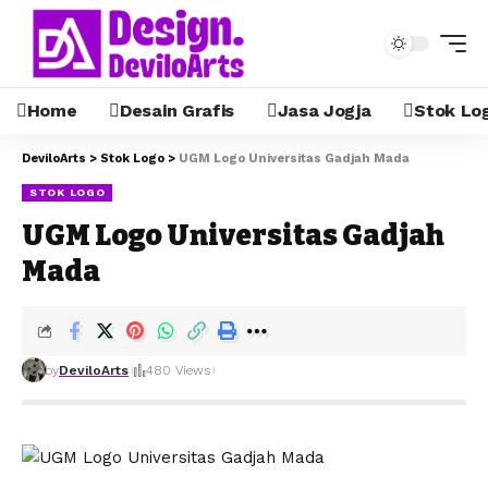
Home
Desain Grafis
Jasa Jogja
Stok Lo
DeviloArts
>
Stok Logo
>
UGM Logo Universitas Gadjah Mada
STOK LOGO
UGM Logo Universitas Gadjah
Mada
by
DeviloArts
480 Views