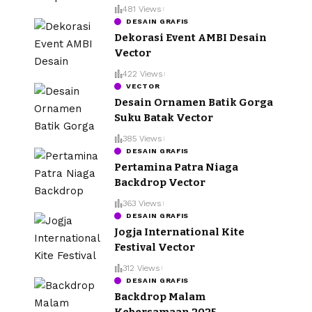
481 Views
DESAIN GRAFIS
Dekorasi Event AMBI Desain
Vector
422 Views
VECTOR
Desain Ornamen Batik Gorga
Suku Batak Vector
385 Views
DESAIN GRAFIS
Pertamina Patra Niaga
Backdrop Vector
363 Views
DESAIN GRAFIS
Jogja International Kite
Festival Vector
312 Views
DESAIN GRAFIS
Backdrop Malam
Kebersamaan 2025