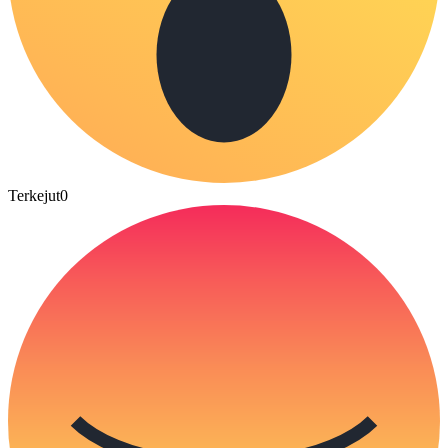
Terkejut
0