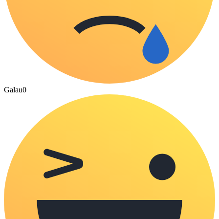
Galau
0