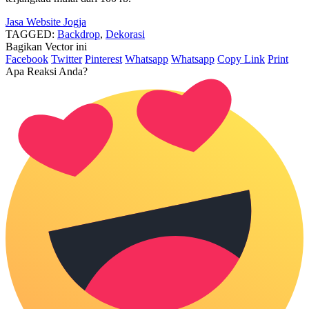
Jasa Website Jogja
TAGGED:
Backdrop
,
Dekorasi
Bagikan Vector ini
Facebook
Twitter
Pinterest
Whatsapp
Whatsapp
Copy Link
Print
Apa Reaksi Anda?