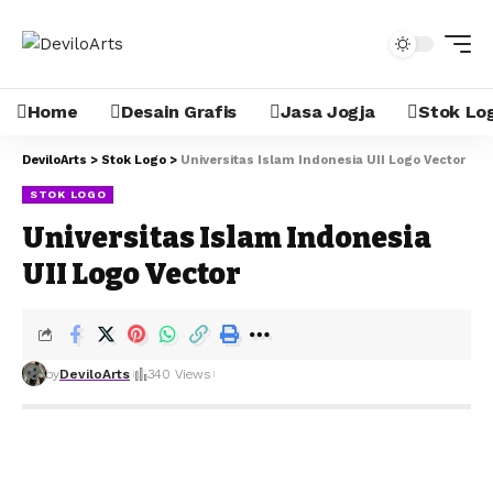
Home
Desain Grafis
Jasa Jogja
Stok Lo
DeviloArts
>
Stok Logo
>
Universitas Islam Indonesia UII Logo Vector
STOK LOGO
Universitas Islam Indonesia
UII Logo Vector
by
DeviloArts
340 Views