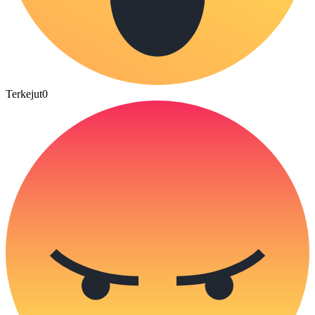
Terkejut
0