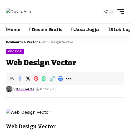
Home
Desain Grafis
Jasa Jogja
Stok Lo
DeviloArts
>
Vector
>
Web Design Vector
VECTOR
Web Design Vector
by
DeviloArts
312 Views
Web Design Vector