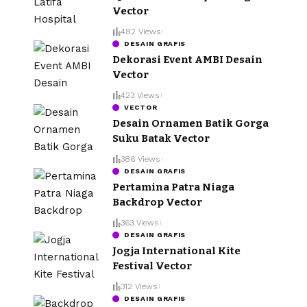
Vector
482 Views
DESAIN GRAFIS
Dekorasi Event AMBI Desain
Vector
423 Views
VECTOR
Desain Ornamen Batik Gorga
Suku Batak Vector
386 Views
DESAIN GRAFIS
Pertamina Patra Niaga
Backdrop Vector
363 Views
DESAIN GRAFIS
Jogja International Kite
Festival Vector
312 Views
DESAIN GRAFIS