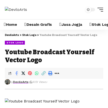
Home
Desain Grafis
Jasa Jogja
Stok Lo
DeviloArts
>
Stok Logo
>
Youtube Broadcast Yourself Vector Logo
STOK LOGO
Youtube Broadcast Yourself
Vector Logo
by
DeviloArts
409 Views