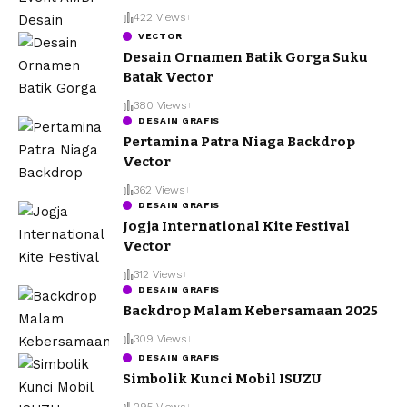
422 Views
VECTOR
Desain Ornamen Batik Gorga Suku
Batak Vector
380 Views
DESAIN GRAFIS
Pertamina Patra Niaga Backdrop
Vector
362 Views
DESAIN GRAFIS
Jogja International Kite Festival
Vector
312 Views
DESAIN GRAFIS
Backdrop Malam Kebersamaan 2025
309 Views
DESAIN GRAFIS
Simbolik Kunci Mobil ISUZU
295 Views