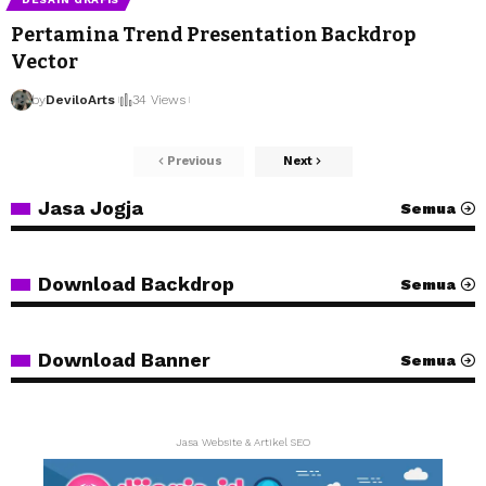
Pertamina Trend Presentation Backdrop
Vector
by
DeviloArts
34 Views
Previous
Next
Jasa Jogja
Semua
Download Backdrop
Semua
Download Banner
Semua
Jasa Website & Artikel SEO