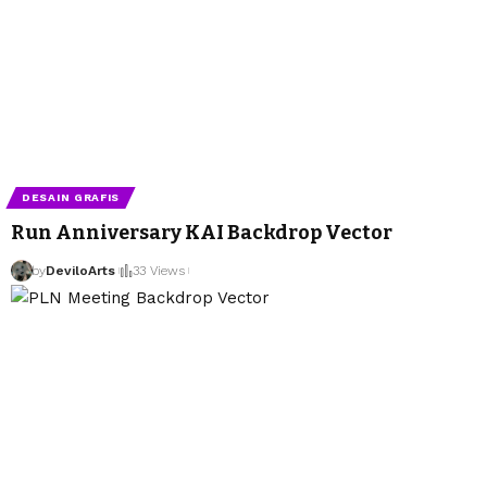
DESAIN GRAFIS
Run Anniversary KAI Backdrop Vector
by
DeviloArts
33 Views