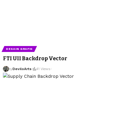
DESAIN GRAFIS
FTI UII Backdrop Vector
by
DeviloArts
41 Views