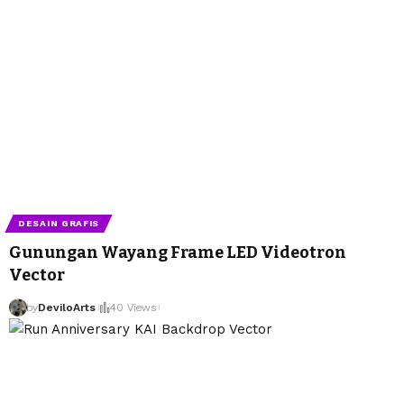
DESAIN GRAFIS
Gunungan Wayang Frame LED Videotron
Vector
by
DeviloArts
40 Views