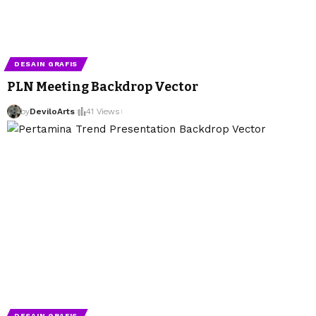
DESAIN GRAFIS
PLN Meeting Backdrop Vector
by
DeviloArts
41 Views
DESAIN GRAFIS