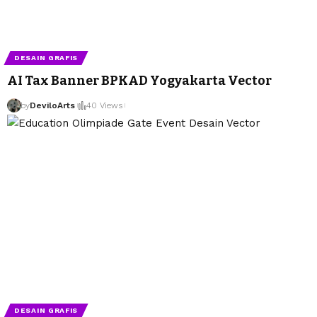
DESAIN GRAFIS
AI Tax Banner BPKAD Yogyakarta Vector
by
DeviloArts
by
DeviloArts
40 Views
DESAIN GRAFIS