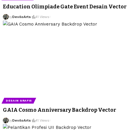
Education Olimpiade Gate Event Desain Vector
by
DeviloArts
41 Views
DESAIN GRAFIS
GAIA Cosmo Anniversary Backdrop Vector
by
DeviloArts
41 Views