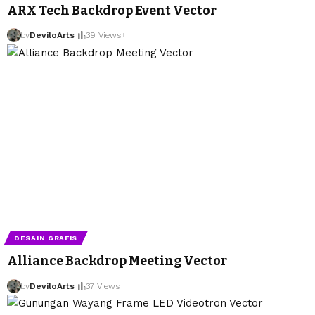
ARX Tech Backdrop Event Vector
by
DeviloArts
39 Views
DESAIN GRAFIS
Alliance Backdrop Meeting Vector
by
DeviloArts
37 Views