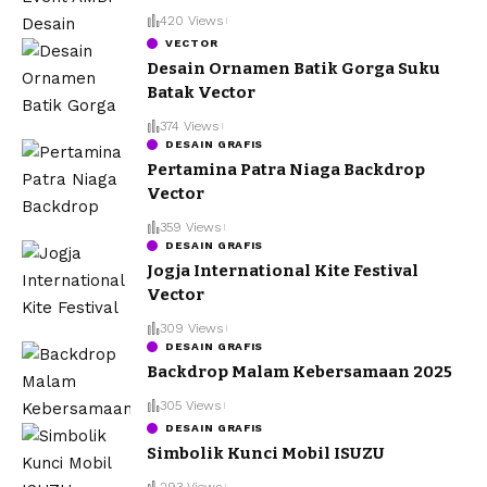
420 Views
VECTOR
Desain Ornamen Batik Gorga Suku
Batak Vector
374 Views
DESAIN GRAFIS
Pertamina Patra Niaga Backdrop
Vector
359 Views
DESAIN GRAFIS
Jogja International Kite Festival
Vector
309 Views
DESAIN GRAFIS
Backdrop Malam Kebersamaan 2025
305 Views
DESAIN GRAFIS
Simbolik Kunci Mobil ISUZU
293 Views