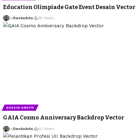
Education Olimpiade Gate Event Desain Vector
by
DeviloArts
38 Views
DESAIN GRAFIS
GAIA Cosmo Anniversary Backdrop Vector
by
DeviloArts
40 Views