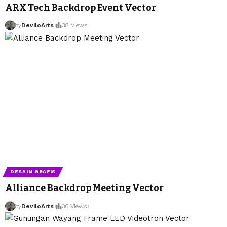
ARX Tech Backdrop Event Vector
by
DeviloArts
38 Views
DESAIN GRAFIS
Alliance Backdrop Meeting Vector
by
DeviloArts
36 Views