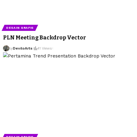
DESAIN GRAFIS
PLN Meeting Backdrop Vector
by
DeviloArts
41 Views
DESAIN GRAFIS