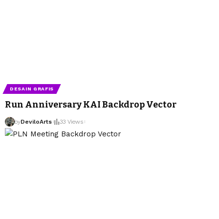
DESAIN GRAFIS
Run Anniversary KAI Backdrop Vector
by
DeviloArts
33 Views