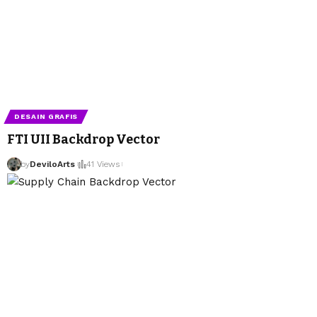
DESAIN GRAFIS
FTI UII Backdrop Vector
by
DeviloArts
41 Views