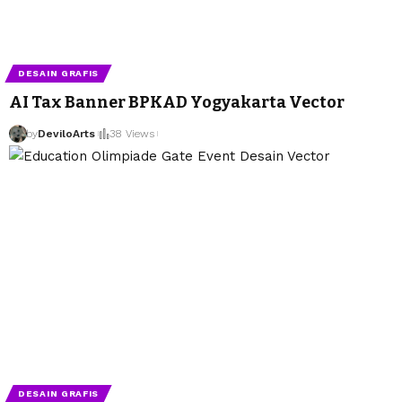
DESAIN GRAFIS
AI Tax Banner BPKAD Yogyakarta Vector
by
DeviloArts
by
DeviloArts
38 Views
DESAIN GRAFIS