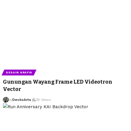
DESAIN GRAFIS
Gunungan Wayang Frame LED Videotron
Vector
by
DeviloArts
39 Views