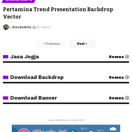
Pertamina Trend Presentation Backdrop
Vector
by
DeviloArts
33 Views
Previous
Next
Jasa Jogja
Semua
Download Backdrop
Semua
Download Banner
Semua
Jasa Website & Artikel SEO